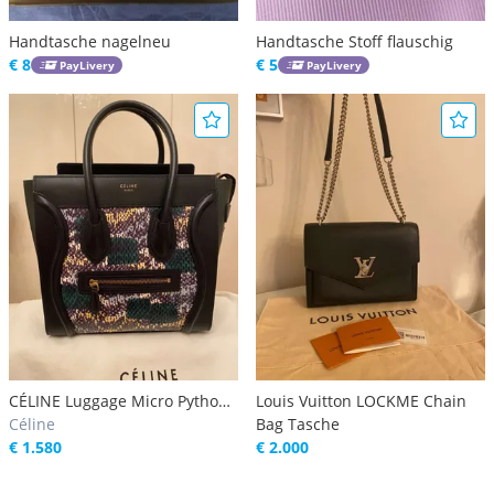
Handtasche nagelneu
Handtasche Stoff flauschig
€ 8
€ 5
PayLivery
PayLivery
CÉLINE Luggage Micro Python
Louis Vuitton LOCKME Chain
*Neuwertig*
Céline
Bag Tasche
€ 1.580
€ 2.000