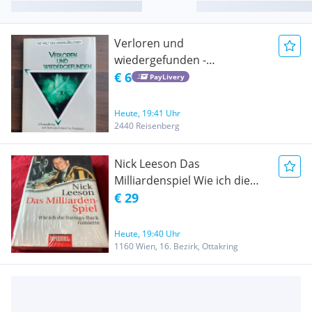
Verloren und
wiedergefunden -
Unbegreifliches vom
€ 6
PayLivery
Bermuda-Dreieck bis
Anastasia / Die Welt des
Heute, 19:41 Uhr
Unerklärlichen
2440 Reisenberg
Nick Leeson Das
Milliardenspiel Wie ich die
Barings-Bank ruinierte neu,
€ 29
OVP, in Folie
Heute, 19:40 Uhr
1160 Wien, 16. Bezirk, Ottakring