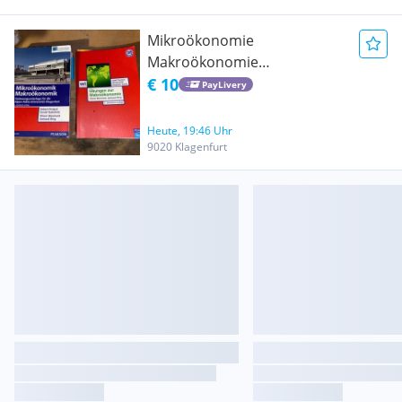
Mikroökonomie
Makroökonomie
Vorlesungsunterlagen AAU
€ 10
PayLivery
Klagengurt
Heute, 19:46 Uhr
9020 Klagenfurt