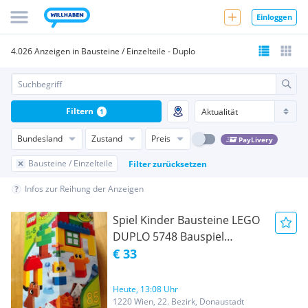
Einloggen
4.026 Anzeigen in Bausteine / Einzelteile - Duplo
Filtern
1
Bundesland
Zustand
Preis
PayLivery
Bausteine / Einzelteile
Filter zurücksetzen
Infos zur Reihung der Anzeigen
Spiel Kinder Bausteine LEGO
DUPLO 5748 Bauspiel
Creative Building Kit
€ 33
Bausteinset Bauklötze 83
Teile
Heute, 13:08 Uhr
1220 Wien, 22. Bezirk, Donaustadt