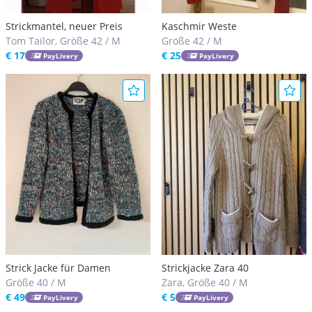
Strickmantel, neuer Preis
Kaschmir Weste
Tom Tailor, Größe 42 / M
Größe 42 / M
€ 17
€ 25
PayLivery
PayLivery
Strick Jacke für Damen
Strickjacke Zara 40
Größe 40 / M
Zara, Größe 40 / M
€ 49
€ 5
PayLivery
PayLivery