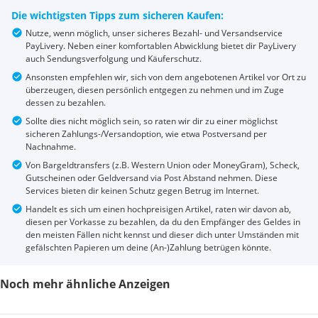
Die wichtigsten Tipps zum sicheren Kaufen:
Nutze, wenn möglich, unser sicheres Bezahl- und Versandservice
PayLivery. Neben einer komfortablen Abwicklung bietet dir PayLivery
auch Sendungsverfolgung und Käuferschutz.
Ansonsten empfehlen wir, sich von dem angebotenen Artikel vor Ort zu
überzeugen, diesen persönlich entgegen zu nehmen und im Zuge
dessen zu bezahlen.
Sollte dies nicht möglich sein, so raten wir dir zu einer möglichst
sicheren Zahlungs-/Versandoption, wie etwa Postversand per
Nachnahme.
Von Bargeldtransfers (z.B. Western Union oder MoneyGram), Scheck,
Gutscheinen oder Geldversand via Post Abstand nehmen. Diese
Services bieten dir keinen Schutz gegen Betrug im Internet.
Handelt es sich um einen hochpreisigen Artikel, raten wir davon ab,
diesen per Vorkasse zu bezahlen, da du den Empfänger des Geldes in
den meisten Fällen nicht kennst und dieser dich unter Umständen mit
gefälschten Papieren um deine (An-)Zahlung betrügen könnte.
Noch mehr ähnliche Anzeigen