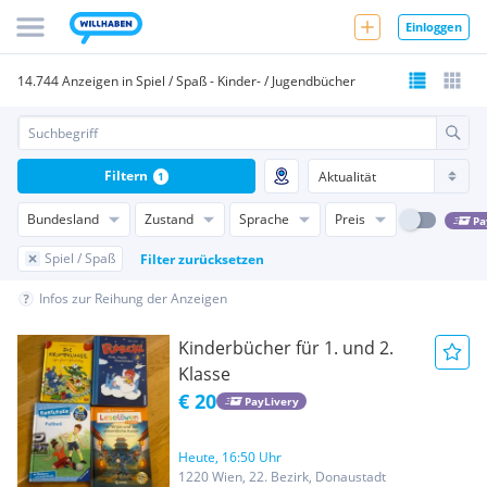
Einloggen
14.744 Anzeigen in Spiel / Spaß - Kinder- / Jugendbücher
Filtern
1
Bundesland
Zustand
Sprache
Preis
Pa
Spiel / Spaß
Filter zurücksetzen
Infos zur Reihung der Anzeigen
Kinderbücher für 1. und 2.
Klasse
€ 20
PayLivery
Heute, 16:50 Uhr
1220 Wien, 22. Bezirk, Donaustadt