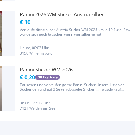
Panini 2026 WM Sticker Austria silber
€ 10
Verkaufe diese silber Austria Sticker WM 2025 um je 10 Euro. Bzw
würde sich auch tauschen wenn wer silberne hat
Heute, 00:02 Uhr
3150 Wilhelmsburg
Panini Sticker WM 2026
€ 0,20
PayLivery
Tauschen und verkaufen gerne Panini Sticker Unsere Liste von
Suchenden und auf 3 Seiten doppelte Sticker .... Tausch/Kauf
möglich aber nur über Paylivery Danke Privatverkauf daher kein
Umtausch oder Rückgabe möglich
06.08. - 23:12 Uhr
7121 Weiden am See