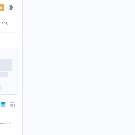
en
5.598
 Versand