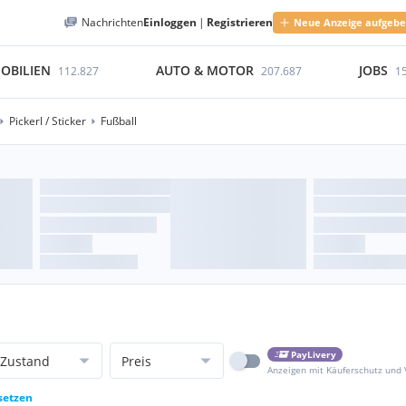
Nachrichten
Einloggen
|
Registrieren
Neue Anzeige aufgeb
OBILIEN
AUTO & MOTOR
JOBS
112.827
207.687
1
Pickerl / Sticker
Fußball
PayLivery
Zustand
Preis
Anzeigen mit Käuferschutz und
setzen