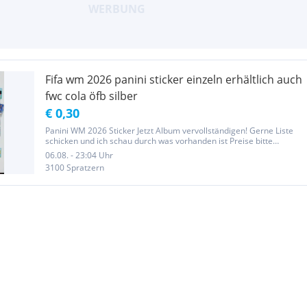
Fifa wm 2026 panini sticker einzeln erhältlich auch
fwc cola öfb silber
€ 0,30
Panini WM 2026 Sticker Jetzt Album vervollständigen! Gerne Liste
schicken und ich schau durch was vorhanden ist Preise bitte
beachten und vorher lesen: Normale Sticker je 0,30 Euro (ohne
06.08. - 23:04 Uhr
Messi, Ronaldo, Yamal, Mbappe und Kane. Diese auf Anfrage)
3100 Spratzern
Glitzer...