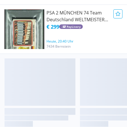
PSA 2 MÜNCHEN 74 Team
Deutschland WELTMEISTER
historische
€ 299
PayLivery
Weltmeisterschaft Sticker
von Panini 1974
Heute, 20:40 Uhr
7434 Bernstein