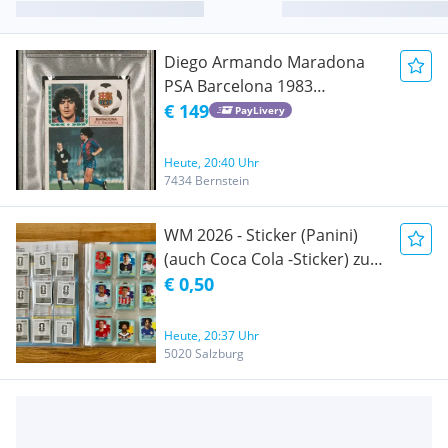
Diego Armando Maradona
PSA Barcelona 1983
Ediciones Este Sticker ähnlich
€ 149
PayLivery
Panini
Heute, 20:40 Uhr
7434 Bernstein
WM 2026 - Sticker (Panini)
(auch Coca Cola -Sticker) zu
verkaufen (KEIN TAUSCH da
€ 0,50
unsere Mappe schon voll ist :
-) (# GPLATZ)
Heute, 20:37 Uhr
5020 Salzburg