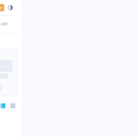
en
5.687