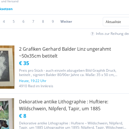
z und Versand
cksetzen
4
5
6
7
8
9
Weiter
Infos zur Reihung d
2 Grafiken Gerhard Balder Linz ungerahmt
~50x35cm betitelt
€ 35
Preis pro Stück - auch einzeln abzugeben Bild Graphik Druck,
betitelt , signiert Balder 80/90er Jahre ca. Maße: 35 x 50 cm,
gebraucht, bisher in Mappe gelagert, daher gut erhalten Gerhard
Heute, 19:22 Uhr
Balder (* 1. Oktober 1937 in Linz) ist ein österreichischer...
4910 Ried im Innkreis
Dekorative antike Lithographie : Huftiere:
Wildschwein, Nilpferd, Tapir, um 1885
€ 8
Dekorative antike Lithographie : Huftiere – Wildschwein, Nilpferd,
Tapir, um 1885 Lithographie um 1895: Nilpferd, Tapir, Wildschwein,