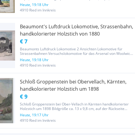
deutsches Hausschwein Blattmaße ca. 42 cm x 32,5 cm das Blatt ist
Heute, 19:18 Uhr
in gutem Zustand mit einer Mittelfalte (am unteren...
4910 Ried im Innkreis
Beaumont's Luftdruck Lokomotive, Strassenbahn,
handkolorierter Holzstich von 1880
€ 7
Beaumonts Luftdruck Lokomotive 2 Ansichten Lokomotive für
Strassenbahnen Versuchslokomotive für das Arsenal von Woolwich
handkolorierter Holzstich von 1880, rückseitig bedruckt Bildgröße:
Heute, 19:18 Uhr
22,5 x 10 cm Privatverkauf ohne Gewährleistung und Rücknahme
4910 Ried im Innkreis
nach...
Schloß Groppenstein bei Obervellach, Kärnten,
handkolorierter Holzstich um 1898
€ 9
Schloß Groppenstein bei Ober-Vellach in Kärnten handkolorierter
Holzstich um 1898 Bildgröße ca. 13 x 9,8 cm, auf der Rückseite
bedruckt sehr guter Zustand, s. Fotos Privatverkauf EU Recht unter
Heute, 19:17 Uhr
Ausschluss jeglicher Gewährleistung, Garantie und Rücknahme....
4910 Ried im Innkreis