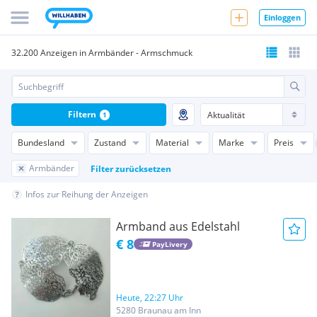
Einloggen
32.200 Anzeigen in Armbänder - Armschmuck
Filtern
1
Bundesland
Zustand
Material
Marke
Preis
Armbänder
Filter zurücksetzen
Infos zur Reihung der Anzeigen
Armband aus Edelstahl
€ 8
PayLivery
Heute, 22:27 Uhr
5280 Braunau am Inn