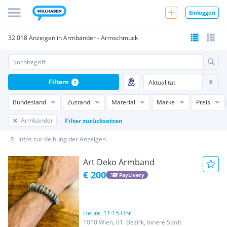
Einloggen
32.018 Anzeigen in Armbänder - Armschmuck
Filtern
1
Bundesland
Zustand
Material
Marke
Preis
Armbänder
Filter zurücksetzen
Infos zur Reihung der Anzeigen
Art Deko Armband
€ 200
PayLivery
Heute, 11:15 Uhr
1010 Wien, 01. Bezirk, Innere Stadt