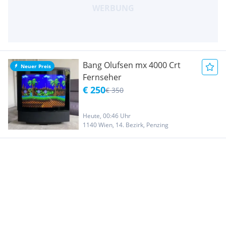
Bang Olufsen mx 4000 Crt
Neuer Preis
Fernseher
€ 250
€ 350
Heute, 00:46 Uhr
1140 Wien, 14. Bezirk, Penzing