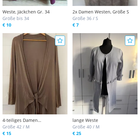
Weste, Jäckchen Gr. 34
2x Damen Westen, Größe S
Größe bis 34
Größe 36 / S
€ 10
€ 7
4-teiliges Damen
lange Weste
Bekleidungspaket
Größe 42 / M
Größe 40 / M
€ 15
€ 25