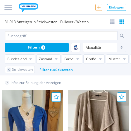
Einloggen
31.913 Anzeigen in Strickwesten - Pullover / Westen
Filtern
1
Bundesland
Zustand
Farbe
Größe
Muster
Strickwesten
Filter zurücksetzen
Infos zur Reihung der Anzeigen