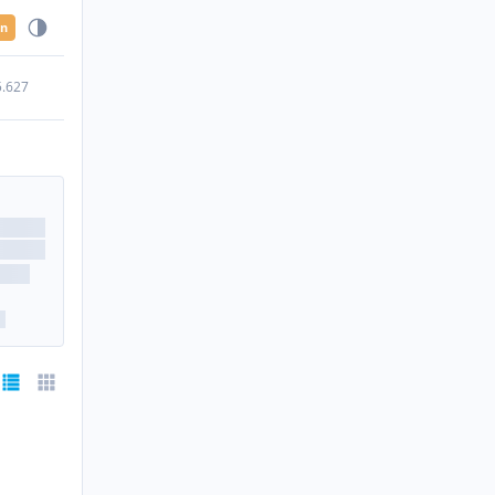
en
5.627