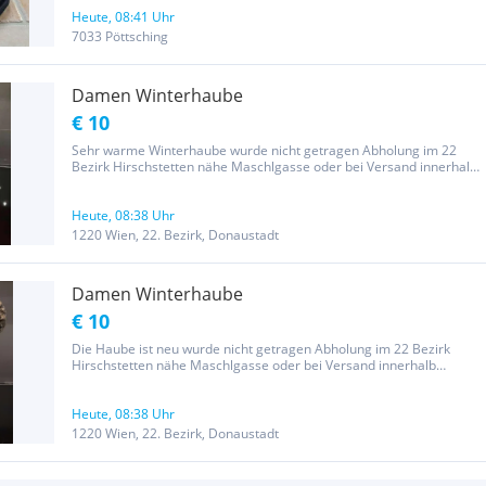
Neudörfl möglich gerne auch Versand ohne PayLivery keine
Garantie, Gewährleistung...
Heute, 08:41 Uhr
7033 Pöttsching
Damen Winterhaube
€ 10
Sehr warme Winterhaube wurde nicht getragen Abholung im 22
Bezirk Hirschstetten nähe Maschlgasse oder bei Versand innerhalb
Österreich kommen noch 6€ dazu Wichtiger Hinweis! Wegen der
neuen Gesetzesbestimmungen erfolgt dieser Kauf unter
Ausschluss...
Heute, 08:38 Uhr
1220 Wien, 22. Bezirk, Donaustadt
Damen Winterhaube
€ 10
Die Haube ist neu wurde nicht getragen Abholung im 22 Bezirk
Hirschstetten nähe Maschlgasse oder bei Versand innerhalb
Österreich kommen noch 7€ dazu Wichtiger Hinweis! Wegen der
neuen Gesetzesbestimmungen erfolgt dieser Kauf unter Ausschluss
jeglicher...
Heute, 08:38 Uhr
1220 Wien, 22. Bezirk, Donaustadt