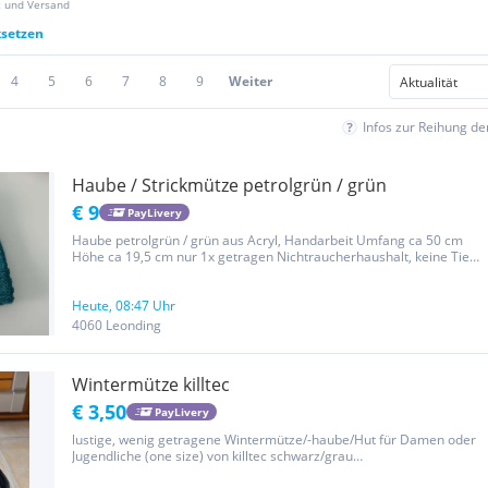
z und Versand
ksetzen
4
5
6
7
8
9
Weiter
Infos zur Reihung d
Haube / Strickmütze petrolgrün / grün
€ 9
PayLivery
Haube petrolgrün / grün aus Acryl, Handarbeit Umfang ca 50 cm
Höhe ca 19,5 cm nur 1x getragen Nichtraucherhaushalt, keine Tiere
Da Privatverkauf keine Rücknahme, Garantie und Gewährleistung.
Heute, 08:47 Uhr
4060 Leonding
Wintermütze killtec
€ 3,50
PayLivery
lustige, wenig getragene Wintermütze/-haube/Hut für Damen oder
Jugendliche (one size) von killtec schwarz/grau
Nichtraucherhaushalt Übergabe ist zuzätzlich auch in 7201