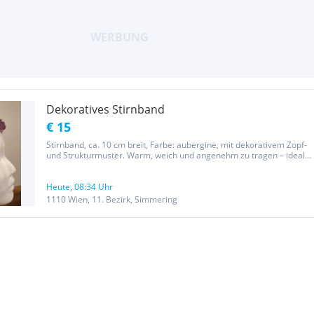
Dekoratives Stirnband
€ 15
Stirnband, ca. 10 cm breit, Farbe: aubergine, mit dekorativem Zopf-
und Strukturmuster. Warm, weich und angenehm zu tragen – ideal
für kalte Tage. Abholung 1110 Wien, Versand möglich.
Versandkosten werden zusätzlich verrechnet. Privatverkauf daher
keine...
Heute, 08:34 Uhr
1110 Wien, 11. Bezirk, Simmering