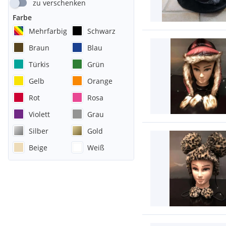
zu verschenken
Farbe
Mehrfarbig
Schwarz
Braun
Blau
Türkis
Grün
Gelb
Orange
Rot
Rosa
Violett
Grau
Silber
Gold
Beige
Weiß