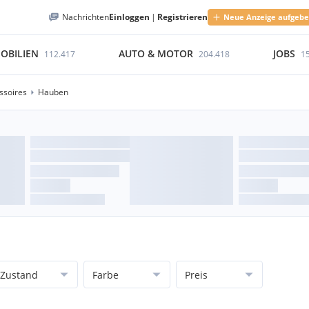
Nachrichten
Einloggen
|
Registrieren
Neue Anzeige aufgeb
OBILIEN
AUTO & MOTOR
JOBS
112.417
204.418
1
soires
Hauben
Zustand
Farbe
Preis