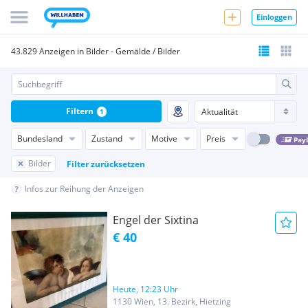
Einloggen
43.829 Anzeigen in Bilder - Gemälde / Bilder
Filtern
1
Bundesland
Zustand
Motive
Preis
Pay
Bilder
Filter zurücksetzen
Infos zur Reihung der Anzeigen
Engel der Sixtina
€ 40
Heute, 12:23 Uhr
1130 Wien, 13. Bezirk, Hietzing