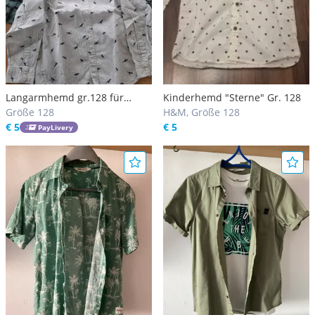
Langarmhemd gr.128 für
Kinderhemd "Sterne" Gr. 128
Jungs
Größe 128
H&M, Größe 128
€ 5
€ 5
PayLivery