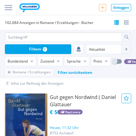
Einloggen
102.684 Anzeigen in Romane / Erzählungen - Bücher
Filtern
1
Bundesland
Zustand
Sprache
Preis
Pa
Romane / Erzählungen
Filter zurücksetzen
Infos zur Reihung der Anzeigen
Gut gegen Nordwind ( Daniel
Glattauer
€ 5
PayLivery
Heute, 11:32 Uhr
8753 Aichdorf