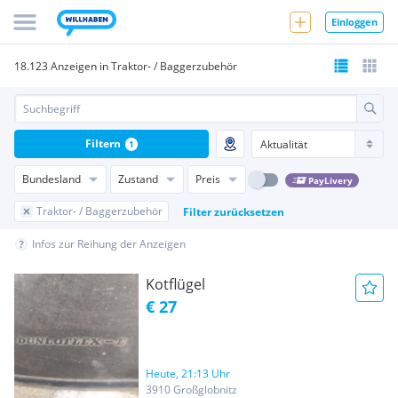
Einloggen
18.123 Anzeigen in Traktor- / Baggerzubehör
Filtern
1
Bundesland
Zustand
Preis
PayLivery
Traktor- / Baggerzubehör
Filter zurücksetzen
Infos zur Reihung der Anzeigen
Kotflügel
€ 27
Heute, 21:13 Uhr
3910 Großglobnitz