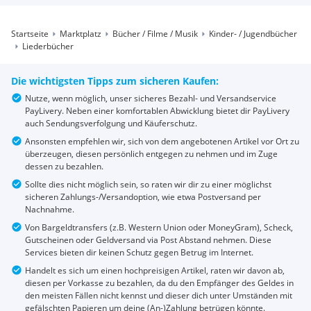
Startseite
Marktplatz
Bücher / Filme / Musik
Kinder- / Jugendbücher
Liederbücher
Die wichtigsten Tipps zum sicheren Kaufen:
Nutze, wenn möglich, unser sicheres Bezahl- und Versandservice
PayLivery. Neben einer komfortablen Abwicklung bietet dir PayLivery
auch Sendungsverfolgung und Käuferschutz.
Ansonsten empfehlen wir, sich von dem angebotenen Artikel vor Ort zu
überzeugen, diesen persönlich entgegen zu nehmen und im Zuge
dessen zu bezahlen.
Sollte dies nicht möglich sein, so raten wir dir zu einer möglichst
sicheren Zahlungs-/Versandoption, wie etwa Postversand per
Nachnahme.
Von Bargeldtransfers (z.B. Western Union oder MoneyGram), Scheck,
Gutscheinen oder Geldversand via Post Abstand nehmen. Diese
Services bieten dir keinen Schutz gegen Betrug im Internet.
Handelt es sich um einen hochpreisigen Artikel, raten wir davon ab,
diesen per Vorkasse zu bezahlen, da du den Empfänger des Geldes in
den meisten Fällen nicht kennst und dieser dich unter Umständen mit
gefälschten Papieren um deine (An-)Zahlung betrügen könnte.