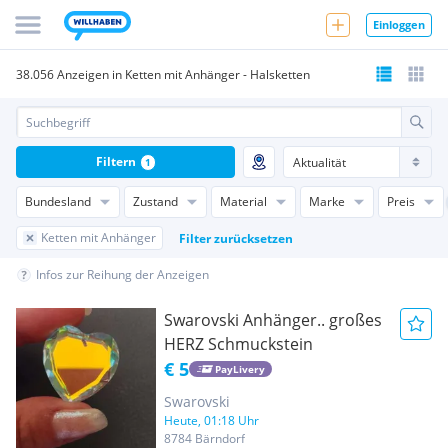
Einloggen
38.056 Anzeigen in Ketten mit Anhänger - Halsketten
Filtern
1
Bundesland
Zustand
Material
Marke
Preis
Ketten mit Anhänger
Filter zurücksetzen
Infos zur Reihung der Anzeigen
Swarovski Anhänger.. großes
HERZ Schmuckstein
€ 5
PayLivery
Swarovski
Heute, 01:18 Uhr
8784 Bärndorf