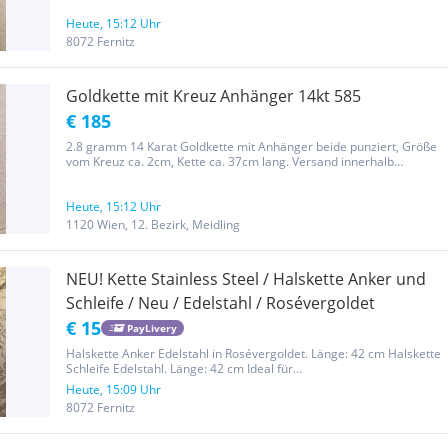
Anna fine jewelry, New One und passt perfekt zu Lena...
Heute, 15:12 Uhr
8072 Fernitz
Goldkette mit Kreuz Anhänger 14kt 585
€ 185
2.8 gramm 14 Karat Goldkette mit Anhänger beide punziert, Größe
vom Kreuz ca. 2cm, Kette ca. 37cm lang. Versand innerhalb
Österreich möglich, bei Interesse bitte um Kontaktaufnahme.
Heute, 15:12 Uhr
1120 Wien, 12. Bezirk, Meidling
NEU! Kette Stainless Steel / Halskette Anker und
Schleife / Neu / Edelstahl / Rosévergoldet
€ 15
PayLivery
Halskette Anker Edelstahl in Rosévergoldet. Länge: 42 cm Halskette
Schleife Edelstahl. Länge: 42 cm Ideal für
Muttertag,Geburtstag,Erstkommunion,Firmung. Ideales Geschenk
Heute, 15:09 Uhr
Pro Stück: 15 € Privatverkauf! Keine Garantie oder Rücknahme!
8072 Fernitz
Nichtraucherhaushalt!...