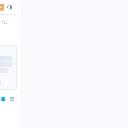
en
5.466