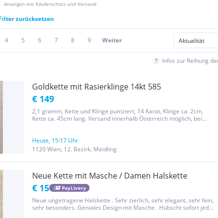
Anzeigen mit Käuferschutz und Versand
Filter zurücksetzen
4
5
6
7
8
9
Weiter
Infos zur Reihung d
Goldkette mit Rasierklinge 14kt 585
€ 149
2,1 gramm, Kette und Klinge pumziert, 14 Karat, Klinge ca. 2cm,
Kette ca. 45cm lang. Versand innerhalb Österreich möglich, bei
Interesse bitte um Kontaktaufnahme.
Heute, 15:17 Uhr
1120 Wien, 12. Bezirk, Meidling
Neue Kette mit Masche / Damen Halskette
€ 15
PayLivery
Neue ungetragene Halskette . Sehr zierlich, sehr elegant, sehr fein,
sehr besonders. Geniales Design mit Masche . Hübscht sofort jedes
schlichte Outfit auf. Wird im Schmuckbeutel geliefert. Ähnlich zu