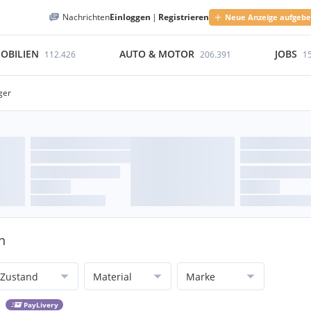
Nachrichten
Einloggen
|
Registrieren
Neue Anzeige aufgeb
OBILIEN
AUTO & MOTOR
JOBS
112.426
206.391
1
ger
n
Zustand
Material
Marke
PayLivery