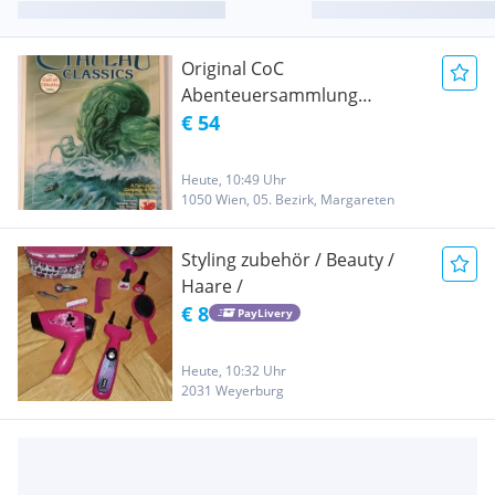
Original CoC
Abenteuersammlung
"Cthulhu Classics" von
€ 54
Chaosium aus 1989 auf
Englisch
Heute, 10:49 Uhr
1050 Wien, 05. Bezirk, Margareten
Styling zubehör / Beauty /
Haare /
€ 8
PayLivery
Heute, 10:32 Uhr
2031 Weyerburg