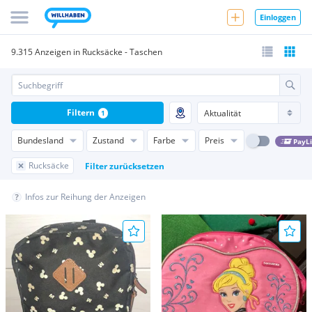
Einloggen
9.315 Anzeigen in Rucksäcke - Taschen
Filtern
1
Bundesland
Zustand
Farbe
Preis
PayL
Rucksäcke
Filter zurücksetzen
Infos zur Reihung der Anzeigen