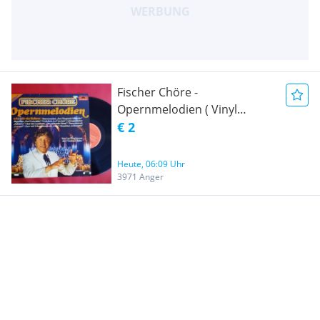
Fischer Chöre -
Opernmelodien ( Vinyl
Schallplatten )
€ 2
Heute, 06:09 Uhr
3971 Anger