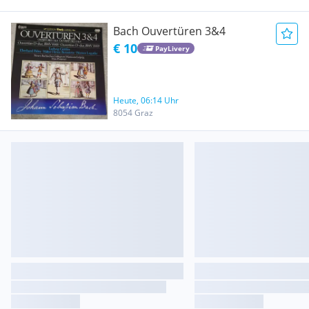
Bach Ouvertüren 3&4
€ 10
PayLivery
Heute, 06:14 Uhr
8054 Graz