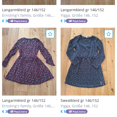
Langarmkleid gr 146/152
Langarmkleid gr 146/152
Ernsting's family, Größe 146,
Yigga, Größe 146, 152
152
€ 3
€ 3
PayLivery
PayLivery
Langarmkleid gr 146/152
Sweatkleid gr 146/152
Ernsting's family, Größe 146,
Yigga, Größe 146, 152
152
€ 3
€ 5
PayLivery
PayLivery