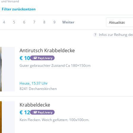
z und Versand
Filter zurücksetzen
4
5
6
7
8
9
Weiter
Infos zur Reihung d
Antirutsch Krabbeldecke
€ 10
PayLivery
Guter gebrauchter Zustand Ca 180×150cm
Heute, 15:37 Uhr
8241 Dechantskirchen
Krabbeldecke
€ 12
PayLivery
Kein Flecken. Weich gefüttert. 100x100cm.