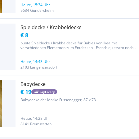
Heute, 15:34 Uhr
9634 Gundersheim
Spieldecke / Krabbeldecke
€ 8
bunte Spieldecke / Krabbeldecke für Babies von Ikea mit
verschiedenen Elementen zum Entdecken - Frosch quietscht noch
aber man muss recht stark drücken, Marienkäfer hat wohl einmal
gequietscht...eine Blume raschelt, die Wolke ist flauschig, die
Raupe...
Heute, 14:43 Uhr
2103 Langenzersdorf
Babydecke
€ 19
PayLivery
Babydecke der Marke Fussenegger, 87 x 73
Heute, 14:28 Uhr
8141 Premstätten