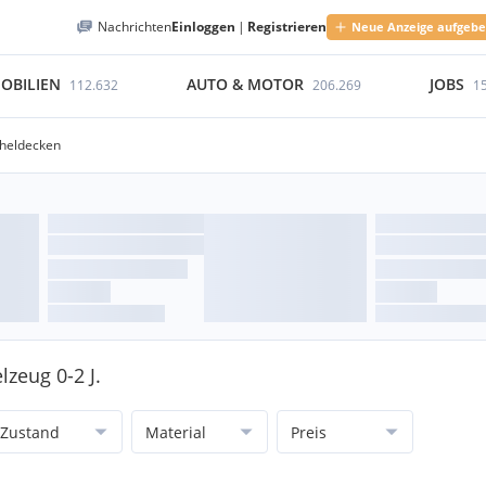
Nachrichten
Einloggen
|
Registrieren
Neue Anzeige aufgeb
OBILIEN
AUTO & MOTOR
JOBS
112.632
206.269
1
cheldecken
lzeug 0-2 J.
Zustand
Material
Preis