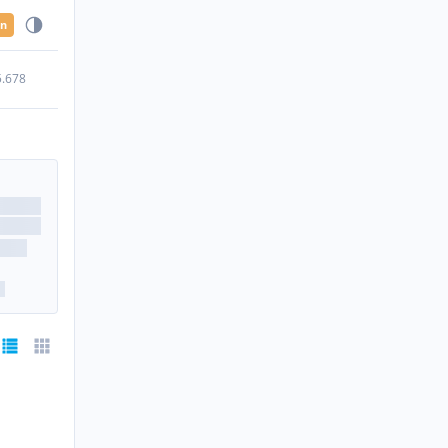
en
5.678