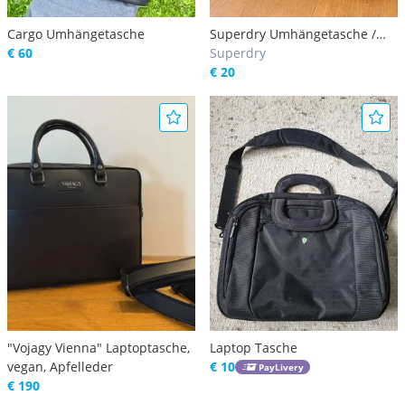
Cargo Umhängetasche
Superdry Umhängetasche /
€ 60
LAPTOP / Sport / guter Zustand
Superdry
€ 20
"Vojagy Vienna" Laptoptasche,
Laptop Tasche
vegan, Apfelleder
€ 10
PayLivery
€ 190