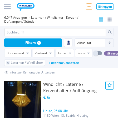
Einloggen
6.047 Anzeigen in Laternen / Windlichter - Kerzen /
Duftlampen / Ständer
Filtern
1
Bundesland
Zustand
Farbe
Preis
PayL
Laternen / Windlichter
Filter zurücksetzen
Infos zur Reihung der Anzeigen
Windlicht / Laterne /
Kerzenhalter / Aufhängung
€ 6
Heute, 06:08 Uhr
1130 Wien, 13. Bezirk, Hietzing