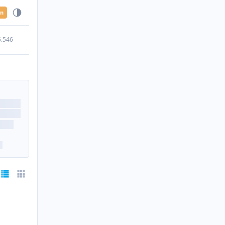
en
5.546