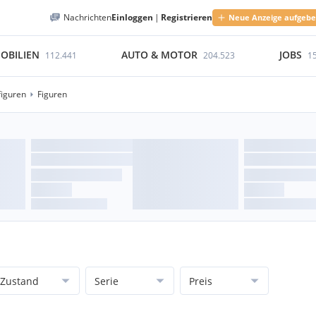
Nachrichten
Einloggen
|
Registrieren
Neue Anzeige aufgeb
OBILIEN
AUTO & MOTOR
JOBS
112.441
204.523
1
figuren
Figuren
Zustand
Serie
Preis