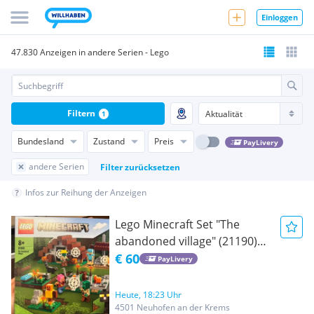
Einloggen
47.830 Anzeigen in andere Serien - Lego
Filtern
1
Bundesland
Zustand
Preis
PayLivery
andere Serien
Filter zurücksetzen
Infos zur Reihung der Anzeigen
Lego Minecraft Set "The
abandoned village" (21190)
8+
€ 60
PayLivery
Heute, 18:23 Uhr
4501 Neuhofen an der Krems