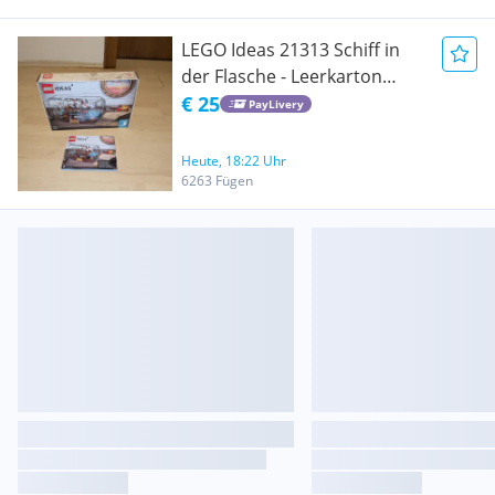
LEGO Ideas 21313 Schiff in
der Flasche - Leerkarton
(OVP) + Bauanleitung
€ 25
PayLivery
Heute, 18:22 Uhr
6263 Fügen