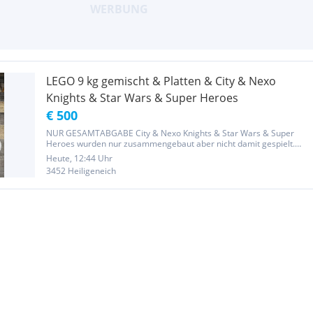
LEGO 9 kg gemischt & Platten & City & Nexo
Knights & Star Wars & Super Heroes
€ 500
NUR GESAMTABGABE City & Nexo Knights & Star Wars & Super
Heroes wurden nur zusammengebaut aber nicht damit gespielt.
Deshalb ist es als Neuwertig zu bezeichnen. Irgendwann landete
Heute, 12:44 Uhr
alles beim restlichen Lego. Alle Bauanleitungen sind in der
3452 Heiligeneich
jewiligen...