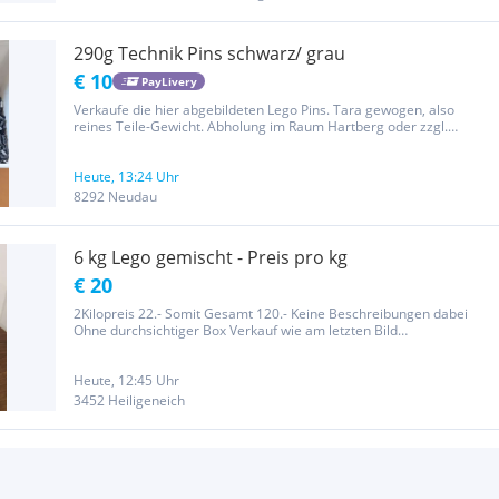
290g Technik Pins schwarz/ grau
€ 10
PayLivery
Verkaufe die hier abgebildeten Lego Pins. Tara gewogen, also
reines Teile-Gewicht. Abholung im Raum Hartberg oder zzgl.
Versand gem Posttarif möglich. Privatverkauf daher keine Garantie
oder Rücknahme.
Heute, 13:24 Uhr
8292 Neudau
6 kg Lego gemischt - Preis pro kg
€ 20
2Kilopreis 22.- Somit Gesamt 120.- Keine Beschreibungen dabei
Ohne durchsichtiger Box Verkauf wie am letzten Bild
Selbstabholung und Versand möglich !!! KEIN paylivery !!! !!! KEIN
paypal !!! !!! NEIN, ich fahre NICHT nach WIEN !!! !!! NEIN, ich fahre...
Heute, 12:45 Uhr
3452 Heiligeneich