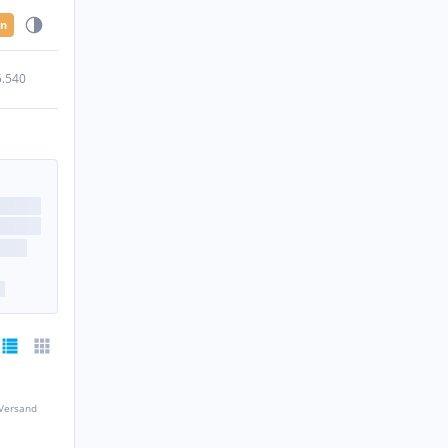
en
5.540
 Versand