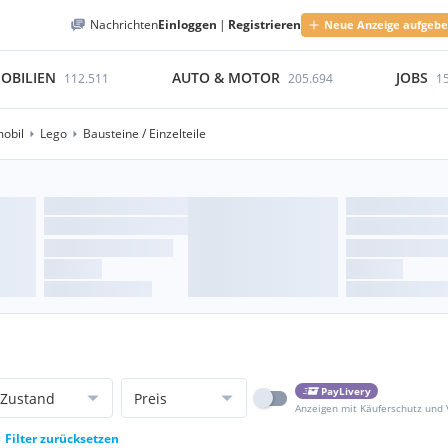
Nachrichten
Einloggen
|
Registrieren
Neue Anzeige aufgeb
OBILIEN
AUTO & MOTOR
JOBS
112.511
205.694
1
obil
Lego
Bausteine / Einzelteile
PayLivery
Zustand
Preis
Anzeigen mit Käuferschutz und
Filter zurücksetzen