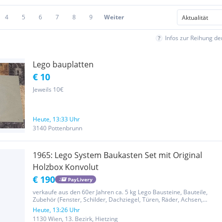
4
5
6
7
8
9
Weiter
Infos zur Reihung d
Lego bauplatten
€ 10
Jeweils 10€
Heute, 13:33 Uhr
3140 Pottenbrunn
1965: Lego System Baukasten Set mit Original
Holzbox Konvolut
€ 190
PayLivery
verkaufe aus den 60er Jahren ca. 5 kg Lego Bausteine, Bauteile,
Zubehör (Fenster, Schilder, Dachziegel, Türen, Räder, Achsen,
Platten uvm.) sortiert in großer originaler Lego System Holzbox
Heute, 13:26 Uhr
& zusätzlich 2 XL große graue Grundplatten (50x50). Details...
1130 Wien, 13. Bezirk, Hietzing