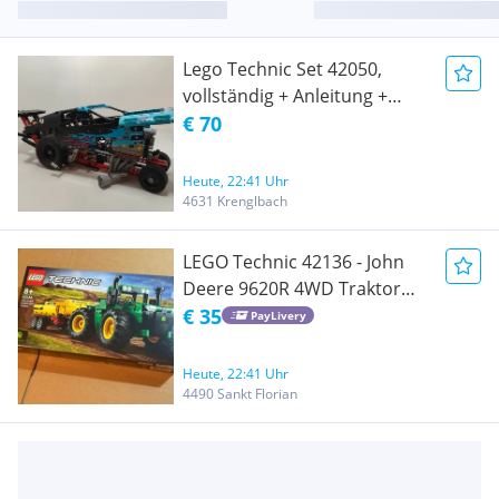
Lego Technic Set 42050,
vollständig + Anleitung +
Schachtel
€ 70
Heute, 22:41 Uhr
4631 Krenglbach
LEGO Technic 42136 - John
Deere 9620R 4WD Traktor
(NEU & OVP)
€ 35
PayLivery
Heute, 22:41 Uhr
4490 Sankt Florian