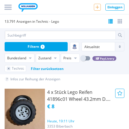
Einloggen
13.791 Anzeigen in Technic - Lego
Filtern
1
Bundesland
Zustand
Preis
PayLivery
Technic
Filter zurücksetzen
Infos zur Reihung der Anzeigen
4 x Stück Lego Reifen
41896c01 Wheel 43.2mm D. x
26mm light bulish gray
€ 8
Heute, 19:11 Uhr
3353 Biberbach