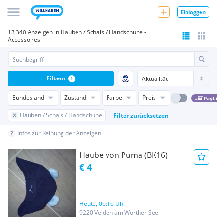
Einloggen
13.340 Anzeigen in Hauben / Schals / Handschuhe -
Accessoires
Filtern
1
Bundesland
Zustand
Farbe
Preis
PayL
Hauben / Schals / Handschuhe
Filter zurücksetzen
Infos zur Reihung der Anzeigen
Haube von Puma (BK16)
€ 4
Heute, 06:16 Uhr
9220 Velden am Wörther See