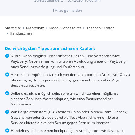
Zuletzt geändert:
11.07.2026, 16:03
Uhr
!
Anzeige melden
Startseite
Marktplatz
Mode / Accessoires
Taschen / Koffer
Handtaschen
Die wichtigsten Tipps zum sicheren Kaufen:
Nutze, wenn möglich, unser sicheres Bezahl- und Versandservice
PayLivery. Neben einer komfortablen Abwicklung bietet dir PayLivery
auch Sendungsverfolgung und Käuferschutz.
Ansonsten empfehlen wir, sich von dem angebotenen Artikel vor Ort zu
überzeugen, diesen persönlich entgegen zu nehmen und im Zuge
dessen zu bezahlen.
Sollte dies nicht möglich sein, so raten wir dir zu einer möglichst
sicheren Zahlungs-/Versandoption, wie etwa Postversand per
Nachnahme.
Von Bargeldtransfers (z.B. Western Union oder MoneyGram), Scheck,
Gutscheinen oder Geldversand via Post Abstand nehmen. Diese
Services bieten dir keinen Schutz gegen Betrug im Internet.
Handelt es sich um einen hochpreisigen Artikel, raten wir davon ab,