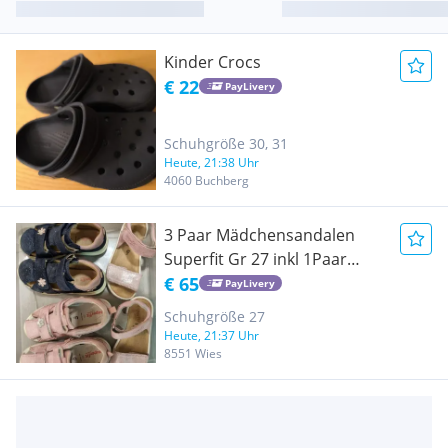
Kinder Crocs
€ 22
PayLivery
Schuhgröße 30, 31
Heute, 21:38 Uhr
4060 Buchberg
3 Paar Mädchensandalen
Superfit Gr 27 inkl 1Paar
Badeschuhe Crocs 10(27/28)
€ 65
PayLivery
Schuhgröße 27
Heute, 21:37 Uhr
8551 Wies