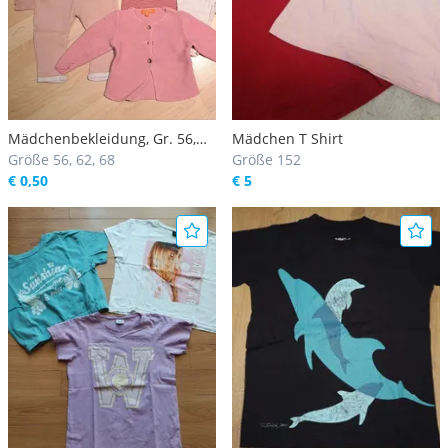
Mädchenbekleidung, Gr. 56,
Mädchen T Shirt
62, 68, einzeln
Größe 56, 62, 68
Größe 152
€ 0,50
€ 5