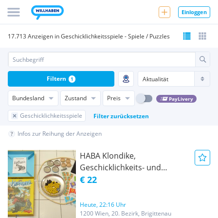
Einloggen
17.713 Anzeigen in Geschicklichkeitsspiele - Spiele / Puzzles
Filtern
1
Bundesland
Zustand
Preis
PayLivery
Geschicklichkeitsspiele
Filter zurücksetzen
Infos zur Reihung der Anzeigen
HABA Klondike,
Geschicklichkeits- und
Wettspiel für 2 - 4 Kinder ab 6
€ 22
Jahre
Heute, 22:16 Uhr
1200 Wien, 20. Bezirk, Brigittenau