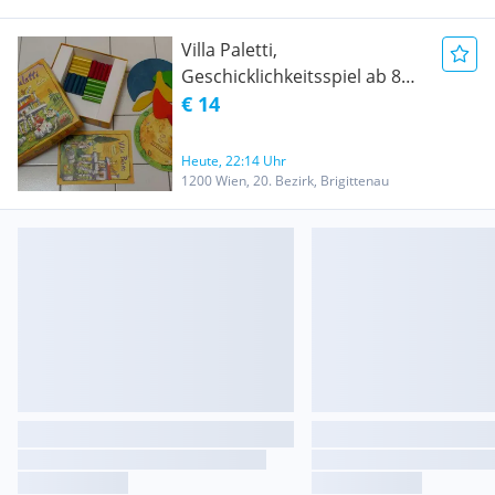
Villa Paletti,
Geschicklichkeitsspiel ab 8
Jahre für 2-4 Spieler - Top
€ 14
Zustand!
Heute, 22:14 Uhr
1200 Wien, 20. Bezirk, Brigittenau