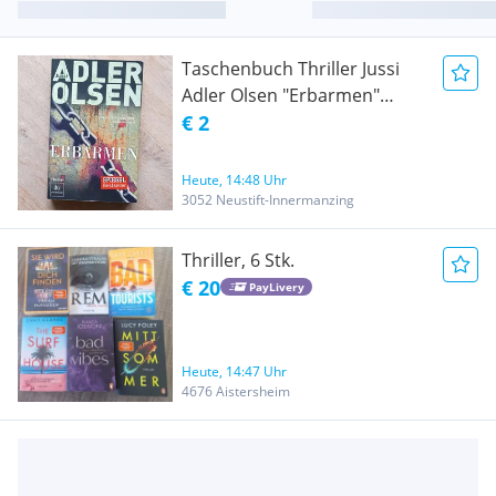
Taschenbuch Thriller Jussi
Adler Olsen "Erbarmen"
erster Fall für Carl Morck
€ 2
Heute, 14:48 Uhr
3052 Neustift-Innermanzing
Thriller, 6 Stk.
€ 20
PayLivery
Heute, 14:47 Uhr
4676 Aistersheim