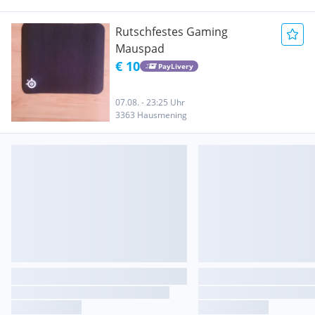
Rutschfestes Gaming
Mauspad
€ 10
PayLivery
07.08. - 23:25 Uhr
3363 Hausmening