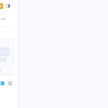
en
5.541