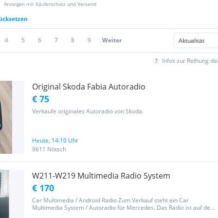
Anzeigen mit Käuferschutz und Versand
rücksetzen
4
5
6
7
8
9
Weiter
Infos zur Reihung d
Original Skoda Fabia Autoradio
€ 75
Verkaufe originales Autoradio von Skoda.
Heute, 14:10 Uhr
9611 Nötsch
W211-W219 Multimedia Radio System
€ 170
Car Multimedia / Android Radio Zum Verkauf steht ein Car
Multimedia System / Autoradio für Mercedes. Das Radio ist auf den
Fotos zu sehen und wird inklusive Zubehör und Kabelsatz verkauft.