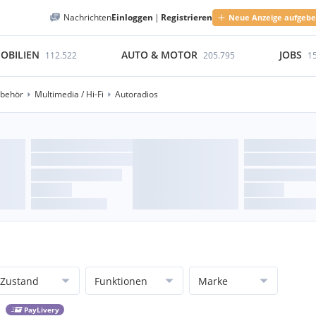
Nachrichten
Einloggen
|
Registrieren
Neue Anzeige aufgeb
OBILIEN
AUTO & MOTOR
JOBS
112.522
205.795
1
ubehör
Multimedia / Hi-Fi
Autoradios
Zustand
Funktionen
Marke
PayLivery