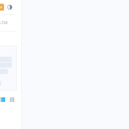
en
5.724