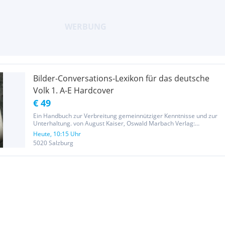
Bilder-Conversations-Lexikon für das deutsche
Volk 1. A-E Hardcover
€ 49
Ein Handbuch zur Verbreitung gemeinnütziger Kenntnisse und zur
Unterhaltung. von August Kaiser, Oswald Marbach Verlag:
München: Verlag Enzyklopädische Literatur, Faksimile der Augabe
Heute, 10:15 Uhr
Leipzig, F. A. Brockhaus 1837-1841. - Erschienen 1977. - 1238 Abb.
5020 Salzburg
und...