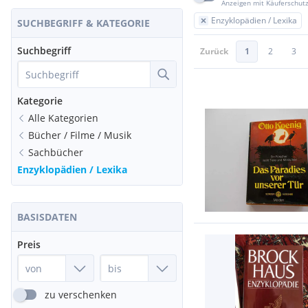
Anzeigen mit Käuferschut
Enzyklopädien / Lexika
SUCHBEGRIFF & KATEGORIE
Suchbegriff
Zurück
1
2
3
Kategorie
Alle Kategorien
Bücher / Filme / Musik
Sachbücher
Enzyklopädien / Lexika
BASISDATEN
Preis
zu verschenken