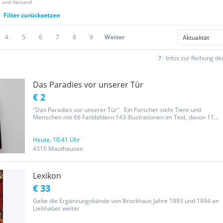
z und Versand
Filter zurücksetzen
4
5
6
7
8
9
Weiter
Infos zur Reihung d
Das Paradies vor unserer Tür
€ 2
"Das Paradies vor unserer Tür" Ein Forscher sieht Tiere und
Menschen mit 66 Farbbildern 143 Illustrationen im Text, davon 119
von Lilli König von Otto König 2. Auflage 1971 / 448 Seiten
gebunden, Halbleinen - Einband mit Schutzumschlag gebraucht,
guter...
Heute, 10:41 Uhr
4310 Mauthausen
Lexikon
€ 33
Gebe die Ergänzungsbände von Brockhaus Jahre 1993 und 1994 an
Liebhaber weiter