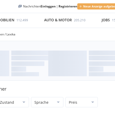
Nachrichten
Einloggen
|
Registrieren
Neue Anzeige aufgeb
OBILIEN
AUTO & MOTOR
JOBS
112.499
205.210
1
en / Lexika
her
Zustand
Sprache
Preis