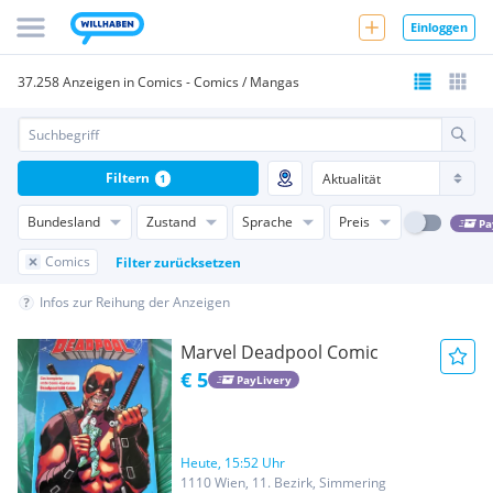
Einloggen
37.258 Anzeigen in Comics - Comics / Mangas
Filtern
1
Bundesland
Zustand
Sprache
Preis
Pa
Comics
Filter zurücksetzen
Infos zur Reihung der Anzeigen
Marvel Deadpool Comic
€ 5
PayLivery
Heute, 15:52 Uhr
1110 Wien, 11. Bezirk, Simmering