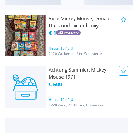
Viele Mickey Mouse, Donald
Duck und Fix und Foxy
Comics
€ 1
PayLivery
Heute, 15:47 Uhr
2120 Wolkersdorf im Weinviertel
Achtung Sammler: Mickey
Mouse 1971
€ 500
Heute, 15:45 Uhr
1220 Wien, 22. Bezirk, Donaustadt