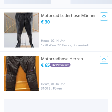
Motorrad Lederhose Männer
€ 30
Heute, 02:14 Uhr
1220 Wien, 22. Bezirk, Donaustadt
Motorradhose Herren
€ 65
PayLivery
Heute, 01:34 Uhr
3100 St. Pölten