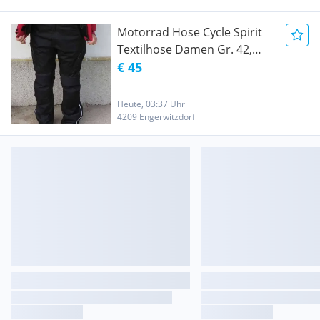
Motorrad Hose Cycle Spirit
Textilhose Damen Gr. 42,
Schwarz
€ 45
Heute, 03:37 Uhr
4209 Engerwitzdorf