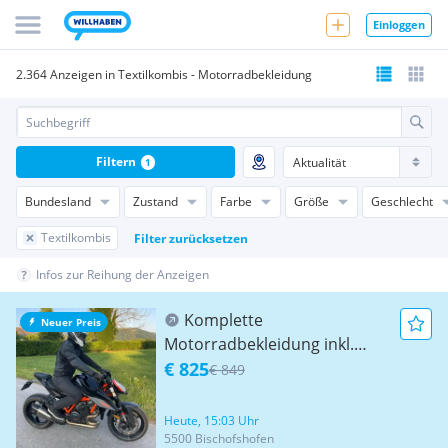
Einloggen
2.364 Anzeigen in Textilkombis - Motorradbekleidung
Filtern
1
Bundesland
Zustand
Farbe
Größe
Geschlecht
Textilkombis
Filter zurücksetzen
Infos zur Reihung der Anzeigen
Komplette
Neuer Preis
Motorradbekleidung inkl.
Helm neuwertig!
€ 825
€ 849
Heute, 15:03 Uhr
5500 Bischofshofen