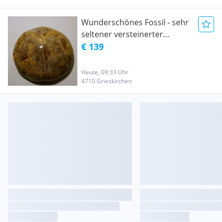
Wunderschönes Fossil - sehr
seltener versteinerter
Seeigel! Rarität
€ 139
Heute, 09:33 Uhr
4710 Grieskirchen