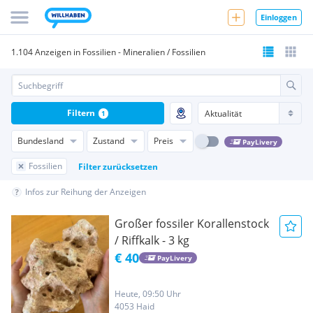
Einloggen
1.104 Anzeigen in Fossilien - Mineralien / Fossilien
Filtern
1
Bundesland
Zustand
Preis
PayLivery
Fossilien
Filter zurücksetzen
Infos zur Reihung der Anzeigen
Großer fossiler Korallenstock
/ Riffkalk - 3 kg
€ 40
PayLivery
Heute, 09:50 Uhr
4053 Haid