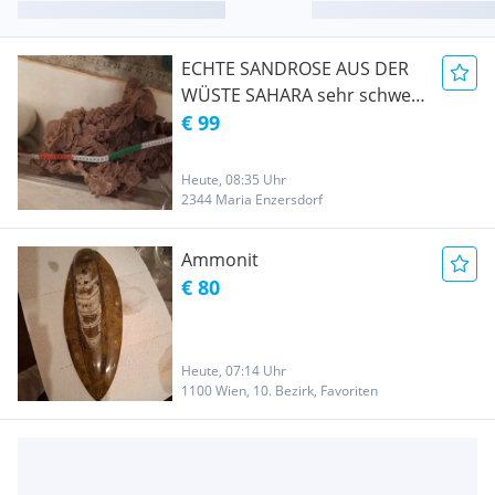
ECHTE SANDROSE AUS DER
WÜSTE SAHARA sehr schwer
50 cm x30cmx30cm
€ 99
Heute, 08:35 Uhr
2344 Maria Enzersdorf
Ammonit
€ 80
Heute, 07:14 Uhr
1100 Wien, 10. Bezirk, Favoriten