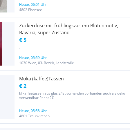
(je 2*grün und rot). 3 Espressotassen aus Porzellan: 1...
Heute, 06:01 Uhr
4802 Ebensee
Zuckerdose mit frühlingszartem Blütenmotiv,
Bavaria, super Zustand
€ 5
.
Heute, 05:59 Uhr
1030 Wien, 03. Bezirk, Landstraße
Moka (kaffee)Tassen
€ 2
kl kaffeetassen aus glas 24st vorhanden vorhanden auch als deko
verwendbar Per st 2€
Heute, 05:58 Uhr
4801 Traunkirchen