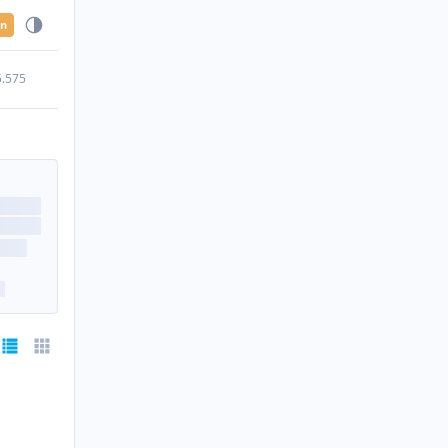
en
5.575