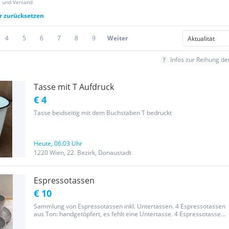
z und Versand
er zurücksetzen
4
5
6
7
8
9
Weiter
Infos zur Reihung d
Tasse mit T Aufdruck
€ 4
Tasse beidseitig mit dem Buchstaben T bedruckt
Heute, 06:03 Uhr
1220 Wien, 22. Bezirk, Donaustadt
Espressotassen
€ 10
Sammlung von Espressotassen inkl. Untertassen. 4 Espressotassen
aus Ton: handgetöpfert, es fehlt eine Untertasse. 4 Espressotassen
aus Glas: Nespresso Italia Collection, Untertassen aus Hartplastik