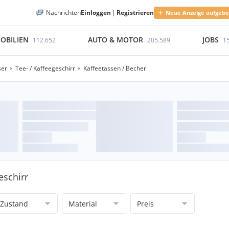
Nachrichten
Einloggen
|
Registrieren
Neue Anzeige aufgeb
OBILIEN
AUTO & MOTOR
JOBS
112.652
205.589
1
ser
Tee- / Kaffeegeschirr
Kaffeetassen / Becher
eschirr
Zustand
Material
Preis