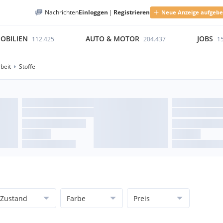
Nachrichten
Einloggen
|
Registrieren
Neue Anzeige aufgeb
OBILIEN
AUTO & MOTOR
JOBS
112.425
204.437
1
beit
Stoffe
Zustand
Farbe
Preis