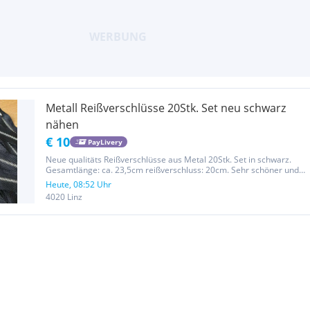
Metall Reißverschlüsse 20Stk. Set neu schwarz
nähen
€ 10
PayLivery
Neue qualitäts Reißverschlüsse aus Metal 20Stk. Set in schwarz.
Gesamtlänge: ca. 23,5cm reißverschluss: 20cm. Sehr schöner und
minimalistischer Puller.
Heute, 08:52 Uhr
4020 Linz