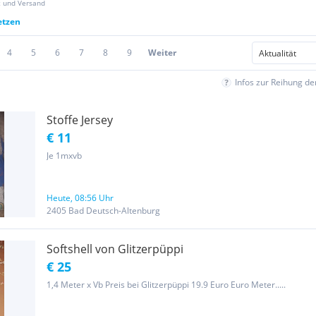
z und Versand
etzen
4
5
6
7
8
9
Weiter
Infos zur Reihung d
Stoffe Jersey
€ 11
Je 1mxvb
Heute, 08:56 Uhr
2405 Bad Deutsch-Altenburg
Softshell von Glitzerpüppi
€ 25
1,4 Meter x Vb Preis bei Glitzerpüppi 19.9 Euro Euro Meter.....