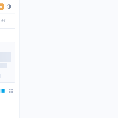
en
5.641