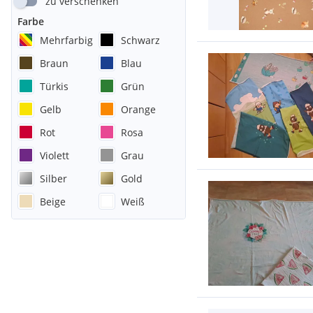
zu verschenken
Farbe
Mehrfarbig
Schwarz
Braun
Blau
Türkis
Grün
Gelb
Orange
Rot
Rosa
Violett
Grau
Silber
Gold
Beige
Weiß