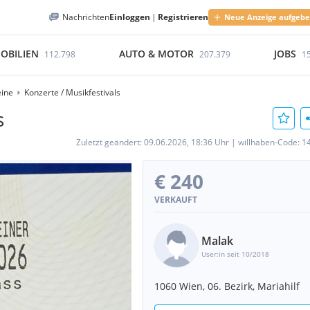
Nachrichten
Einloggen
|
Registrieren
Neue Anzeige aufgeb
OBILIEN
AUTO & MOTOR
JOBS
112.798
207.379
1
eine
Konzerte / Musikfestivals
s
Zuletzt geändert:
09.06.2026, 18:36 Uhr
|
willhaben-Code:
1
€ 240
VERKAUFT
Malak
User:in seit 10/2018
1060 Wien, 06. Bezirk, Mariahilf