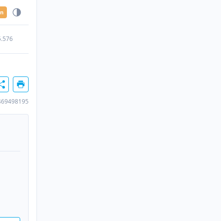
en
5.576
469498195