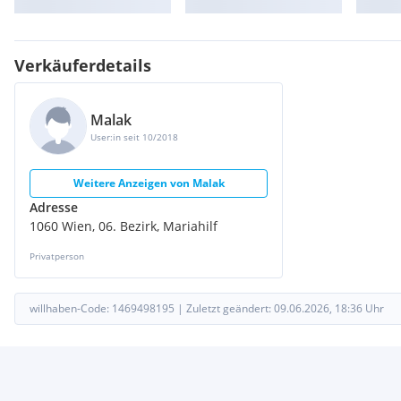
Verkäuferdetails
Malak
User:in seit 10/2018
Weitere Anzeigen von
Malak
Adresse
1060 Wien, 06. Bezirk, Mariahilf
Privatperson
willhaben-Code:
1469498195
|
Zuletzt geändert:
09.06.2026, 18:36
Uhr