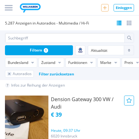
Einloggen
5.287 Anzeigen in Autoradios - Multimedia / Hi-Fi
Filtern
1
Bundesland
Zustand
Funktionen
Marke
Preis
Autoradios
Filter zurücksetzen
Infos zur Reihung der Anzeigen
Dension Gateway 300 VW /
Audi
€ 39
Heute, 09:37 Uhr
6020 Innsbruck