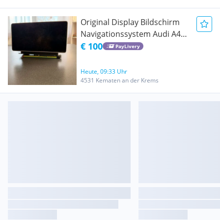
Original Display Bildschirm
Navigationssystem Audi A4
8W B9 8W0919605 Alpine
€ 100
PayLivery
Heute, 09:33 Uhr
4531 Kematen an der Krems